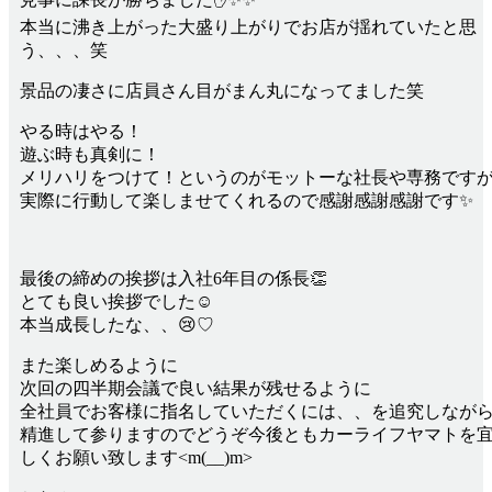
本当に沸き上がった大盛り上がりでお店が揺れていたと思
う、、、笑
景品の凄さに店員さん目がまん丸になってました笑
やる時はやる！
遊ぶ時も真剣に！
メリハリをつけて！というのがモットーな社長や専務です
実際に行動して楽しませてくれるので感謝感謝感謝です✨
最後の締めの挨拶は入社6年目の係長👏
とても良い挨拶でした☺
本当成長したな、、😢♡
また楽しめるように
次回の四半期会議で良い結果が残せるように
全社員でお客様に指名していただくには、、を追究しなが
精進して参りますのでどうぞ今後ともカーライフヤマトを
しくお願い致します<m(__)m>