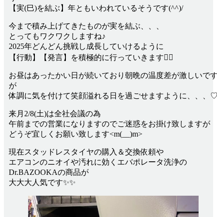
【実(巳)を結ぶ】年ともいわれているそうです(^^)/
今まで積み上げてきたものが実を結ぶ、、、
とってもワクワクしますね♪
2025年どんどん挑戦し成長していけるように
【行動】【発言】を積極的に行っていきます🙋‍♀️
お昼はあったかい日が続いており朝晩の温度差が激しいで
が
体調に気を付けて笑顔溢れる日を過ごせますように、、、
来月2/8(土)は全社会議の為
午前までの営業になりますのでご迷惑をお掛け致しますが
どうぞ宜しくお願い致します<m(__)m>
現在スタッドレスタイヤの購入＆交換依頼や
エアコンのニオイや汚れに効くエバポレータ洗浄の
Dr.BAZOOKAの商品が
大大大人気です✨✨