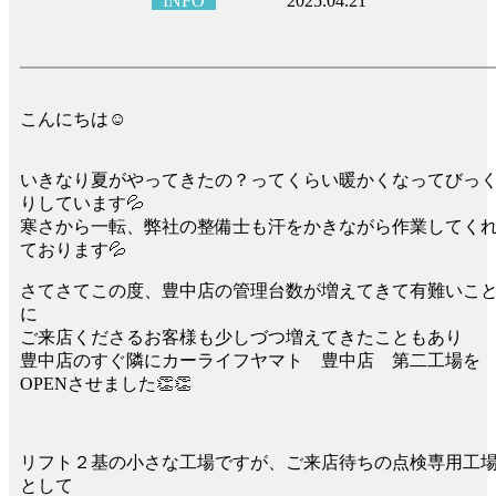
INFO
2025.04.21
こんにちは☺
いきなり夏がやってきたの？ってくらい暖かくなってびっ
りしています💦
寒さから一転、弊社の整備士も汗をかきながら作業してく
ております💦
さてさてこの度、豊中店の管理台数が増えてきて有難いこ
に
ご来店くださるお客様も少しづつ増えてきたこともあり
豊中店のすぐ隣にカーライフヤマト 豊中店 第二工場を
OPENさせました👏👏
リフト２基の小さな工場ですが、ご来店待ちの点検専用工
として