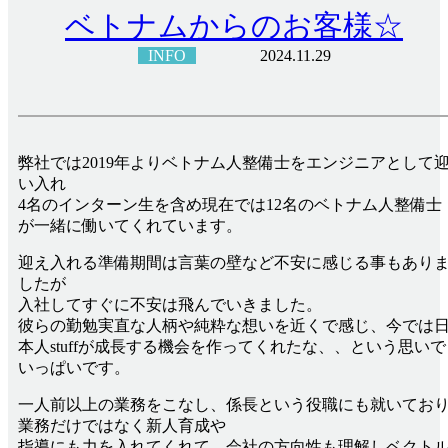
ベトナムからのお客様☆
INFO
2024.11.29
弊社では2019年よりベトナム人整備士をエンジニアとして
い入れ
4名のインターン生を含め現在では12名のベトナム人整備士
が一緒に働いてくれています。
迎え入れる準備期間は言葉の壁など不安に感じる事もあり
したが
入社してすぐに不安は飛んでいきました。
彼らの勤勉実直な人柄や純粋な想いを近くで感じ、今では
本人stuffが成長する機会を作ってくれたな、、という思いで
いっぱいです。
一人前以上の業務をこなし、係長という役職にも就いてお
業務だけではなく新人育成や
指導にも力を入れてくれて、会社の方向性も理解しベクト