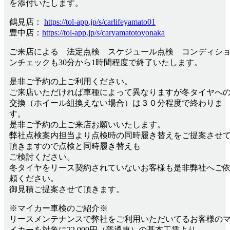
を添付いたします。
鶴見店：
https://tol-app.jp/s/carlifeyamato01
豊中店：
https://tol-app.jp/s/caryamatotoyonaka
ご来店による 法定点検 スケジュール点検 コンディシ
ンチェックも30分から1時間程度で終了いたします。
是非ご予約の上ご利用ください。
ご来店いただければ車種によって異なりますが冬タイヤへ
交換（ホイール組換えない場合）は３０分程度で終わりま
す。
是非ご予約の上ご来店お願いいたします。
弊社点検案内担当より点検時の同時履き替えをご提案させ
頂きますので点検と同時履き替えも
ご検討ください。
冬タイヤをリース契約されていないお客様も是非弊社へご
頼ください。
御見積ご提案させて頂きます。
※マイカー車検のご紹介※
リースメンテナンスで弊社をご利用いただいてるお客様の
イカーを対象に22,000円（普通車）の基本工賃より