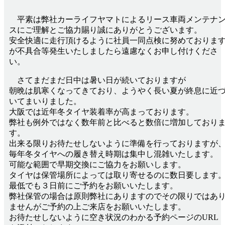
平素は弊社カーライフヤマトによるリース車両メンテナ
スにご理解とご協力賜り誠にありがとうございます。
安全快適に走行頂けるように社員一同点検に努めておりま
が不具合等発生いたしましたら遠慮なくお申し付けくださ
い。
さてまだまだ日中は暑い日が続いておりますが
朝晩は肌寒くなってきており、ようやく長い夏が終息に近
いてまいりました。
大阪では近年冬タイヤ装着率が高まっております。
弊社も例外ではなく数年前と比べると数倍に増加しており
す。
出来る限りお待たせしないように準備を行っておりますが
毎年冬タイヤへの履き替え時期は集中し混雑いたします。
可能な範囲で早期交換にご協力をお願いします。
タイヤは保管場所によっては取り寄せるのに数日要します
最低でも３日前にご予約をお願いいたします。
弊社保管の場合は原則弊社にありますのでその限りではあ
ませんがご予約の上ご来店をお願いいたします。
お待たせしないように空き状況のわかる予約ページのURL