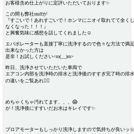
お客様含め仕上がりに定評いただいております✨
この間も弊社stuffが
『すごいで！あれすごいで！ホンマにニオイ取れてて全く
なくなった！！！』
と興奮気味に感想を話してくれました☺
エバポレーターも直接丁寧に洗浄するので色々な方法で満
出来なかった方は
是非！お試しください<m(__)m>
昨日、洗浄させていただいた車両で
エアコン内部を洗浄時の排水と洗浄後のすすぎ完了時の排
の違いをご覧あれ💁‍♀️
めちゃくちゃ汚れてます、、、😱
が！洗浄後にすすいだお水はキレイです✨
ブロアモーターもしっかり洗浄しますので気持ちが良いッ