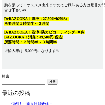
胸を張って！オススメ出来ますのでご興味ある方は是非お
合せ下さい✉
DrBAZOOKA！洗浄：27,500円(税込
）
所要時間１時間半～２時間
DrBAZOOKA！洗浄+防カビコーティング+車内
BAZ.OOKA！消臭：49,500円(税込)
所要時間：２時間半～３時間半
※輸入車は+5,000円になります※
検索
検索
最近の投稿
恒例！～新入社員研修～