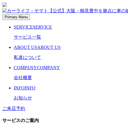
Skip
to
content
Primary Menu
カーライフ・ヤマト【公式】大阪・鶴見豊中を拠点に車の板
カーライフ・ヤマト【公式】大阪・鶴見豊中を拠点に車の板
SERVICE
SERVICE
サービス一覧
ABOUT US
ABOUT US
私達について
COMPANY
COMPANY
会社概要
INFO
INFO
お知らせ
ご来店予約
サービスのご案内