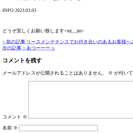
INFO
2023.03.03
どうぞ宜しくお願い致します<m(__)m>
< 前の記事
リースメンテナンスでお付き合いのあるお客様へ
投
次の記事 >
あつーーーっ
稿
コメントを残す
ナ
ビ
メールアドレスが公開されることはありません。
※
が付いて
ゲ
ー
シ
ョ
コメント
※
ン
名前
※